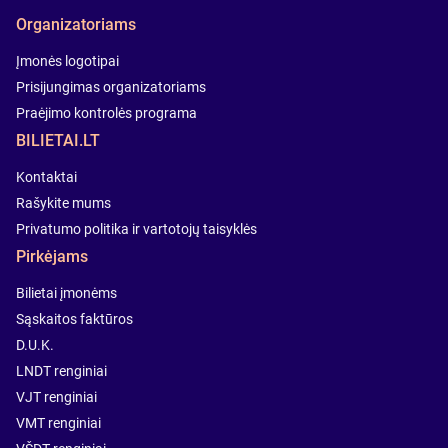
Organizatoriams
Įmonės logotipai
Prisijungimas organizatoriams
Praėjimo kontrolės programa
BILIETAI.LT
Kontaktai
Rašykite mums
Privatumo politika ir vartotojų taisyklės
Pirkėjams
Bilietai įmonėms
Sąskaitos faktūros
D.U.K.
LNDT renginiai
VJT renginiai
VMT renginiai