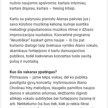
nušvis naujomis spalvomis: kartais intymiau,
kartais drąsiau, kartais – tiesiog kitaip.
Kartu su patyrusiu pianistu Alanas pakvies jus į
savo kūrybos muzikinę kelionę, kurioje susitiks
melodingi populiariosios muzikos ritmai ir džiazo
improvizacijos nuotaikos. Koncertinė programa
“Akustiškai” kaskart gims naujai – iš čia pat
kuriamo dialogo tarp švelnaus vyriško Alano vokalo,
skambaus fortepijono ir kartu dainuojančios
publikos, todėl kiekvienas koncertas turės savitą
pulsą ir nuotaiką.
Kuo šis vakaras ypatingas?
Pirmiausia – jame telpa viskas, dėl ko publika
pasiilgsta gyvų koncertų: mylimiausios Alano
Chošnau hitų melodijos, daugelio pamiltos naujos
dainos ir akustinis artumas, leidžiantis išgirsti
atlikėjo vokalo subtilybes bei fortepijono žaismę iš
arti. Netikėtumo čia bus tiek, kiek jo reikia tikrai