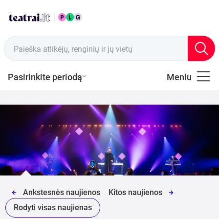
Paieška atlikėjų, renginių ir jų vietų
Pasirinkite periodą
Meniu
VISI
Dovanų
čekiai
KOMEDIJA
DRAMA
Ankstesnės naujienos
Kitos naujienos
Rodyti visas naujienas
ŠOKIS