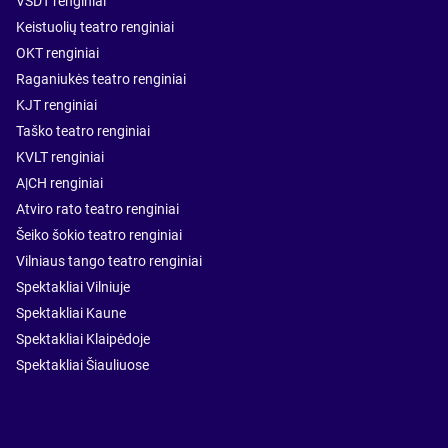
VŠDT renginiai
Keistuolių teatro renginiai
OKT renginiai
Raganiukės teatro renginiai
KJT renginiai
Taško teatro renginiai
KVLT renginiai
A|CH renginiai
Atviro rato teatro renginiai
Šeiko šokio teatro renginiai
Vilniaus tango teatro renginiai
Spektakliai Vilniuje
Spektakliai Kaune
Spektakliai Klaipėdoje
Spektakliai Šiauliuose