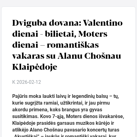
VISAI
Dviguba dovana: Valentino
ŠEIMAI
dienai - bilietai, Moters
dienai – romantiškas
Kinas
vakaras su Alanu Chošnau
Bilietai.lt
Klaipėdoje
K 2026-02-12
Pajūris moka laukti laivų ir legendinių balsų – tų,
kurie sugrįžta ramiai, užtikrintai, ir jau pirmu
akordu primena, koks brangus yra gyvas
susitikimas.
Kovo 7-ąją, Moters dienos išvakarėse,
Paieška žemėlapyje
Klaipėdoje prasidės garsaus muzikos kūrėjo ir
atlikėjo Alano Chošnau pavasario koncertų turas
„Akustiškai“ – jaukūs ir romantiški vakarai, kur