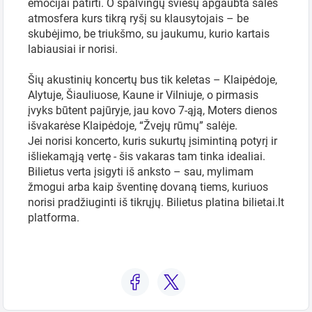
emocijai patirti. O spalvingų šviesų apgaubta salės
atmosfera kurs tikrą ryšį su klausytojais – be
skubėjimo, be triukšmo, su jaukumu, kurio kartais
labiausiai ir norisi.
Šių akustinių koncertų bus tik keletas – Klaipėdoje,
Alytuje, Šiauliuose, Kaune ir Vilniuje, o pirmasis
įvyks būtent pajūryje, jau kovo 7-ąją, Moters dienos
išvakarėse Klaipėdoje, “Žvejų rūmų” salėje.
Jei norisi koncerto, kuris sukurtų įsimintiną potyrį ir
išliekamąją vertę - šis vakaras tam tinka idealiai.
Bilietus verta įsigyti iš anksto – sau, mylimam
žmogui arba kaip šventinę dovaną tiems, kuriuos
norisi pradžiuginti iš tikrųjų. Bilietus platina bilietai.lt
platforma.