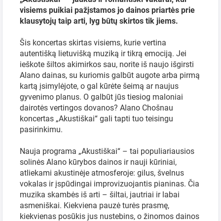
Pasirinkite
visiems puikiai pažįstamos jo dainos priartės prie
periodą
klausytojų taip arti, lyg būtų skirtos tik jiems.
Šis koncertas skirtas visiems, kurie vertina
autentišką lietuvišką muziką ir tikrą emociją. Jei
ieškote šiltos akimirkos sau, norite iš naujo išgirsti
Alano dainas, su kuriomis galbūt augote arba pirmą
kartą įsimylėjote, o gal kūrėte šeimą ar naujus
gyvenimo planus. O galbūt jūs tiesiog maloniai
dairotės vertingos dovanos? Alano Chošnau
koncertas „Akustiškai“ gali tapti tuo teisingu
pasirinkimu.
Nauja programa „Akustiškai“ – tai populiariausios
solinės Alano kūrybos dainos ir nauji kūriniai,
atliekami akustinėje atmosferoje: gilus, švelnus
vokalas ir įspūdingai improvizuojantis pianinas. Čia
muzika skambės iš arti – šiltai, jautriai ir labai
asmeniškai. Kiekviena pauzė turės prasmę,
kiekvienas posūkis jus nustebins, o žinomos dainos