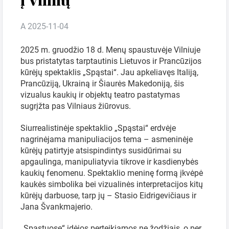
A 2025-11-04
VISAI
ŠEIMAI
2025 m. gruodžio 18 d. Menų spaustuvėje Vilniuje
bus pristatytas tarptautinis Lietuvos ir Prancūzijos
Kinas
kūrėjų spektaklis „Spąstai“. Jau apkeliavęs Italiją,
Prancūziją, Ukrainą ir Šiaurės Makedoniją, šis
vizualus kaukių ir objektų teatro pastatymas
Bilietai.lt
sugrįžta pas Vilniaus žiūrovus.
Siurrealistinėje spektaklio „Spąstai“ erdvėje
nagrinėjama manipuliacijos tema – asmeninėje
kūrėjų patirtyje atsispindintys susidūrimai su
apgaulinga, manipuliatyvia tikrove ir kasdienybės
kaukių fenomenu. Spektaklio meninę formą įkvėpė
kaukės simbolika bei vizualinės interpretacijos kitų
kūrėjų darbuose, tarp jų – Stasio Eidrigevičiaus ir
Paieška žemėlapyje
Jana Švankmajerio.
„Spąstuose“ idėjos perteikiamos ne žodžiais, o per