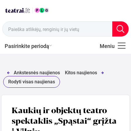
Paieška atlikėjų, renginių ir jų vietų
Pasirinkite periodą
Meniu
VISI
Dovanų
Ankstesnės naujienos
Kitos naujienos
čekiai
Rodyti visas naujienas
KOMEDIJA
Kaukių ir objektų teatro
DRAMA
spektaklis „Spąstai“ grįžta
į Vilnių
ŠOKIS