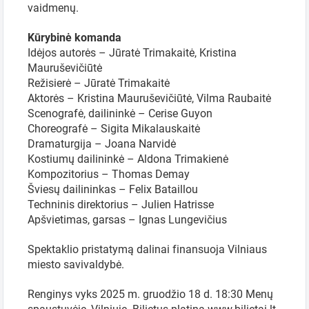
vaidmenų.
Kūrybinė komanda
Idėjos autorės – Jūratė Trimakaitė, Kristina
Mauruševičiūtė
Režisierė – Jūratė Trimakaitė
Aktorės – Kristina Mauruševičiūtė, Vilma Raubaitė
Scenografė, dailininkė – Cerise Guyon
Choreografė – Sigita Mikalauskaitė
Dramaturgija – Joana Narvidė
Kostiumų dailininkė – Aldona Trimakienė
Kompozitorius – Thomas Demay
Šviesų dailininkas – Felix Bataillou
Techninis direktorius – Julien Hatrisse
Apšvietimas, garsas – Ignas Lungevičius
Spektaklio pristatymą dalinai finansuoja Vilniaus
miesto savivaldybė.
Renginys vyks 2025 m. gruodžio 18 d. 18:30 Menų