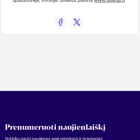
spaustuvėje, Vilniuje. Bilietus platina
www.bilietai.lt
Prenumeruoti naujienlaiškį
Sutinku gauti naujienas apie renginius ir pramogas