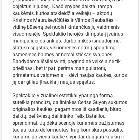
Pasirinkite
objektus ir judesį. Kasdienybės daiktai tampa
periodą
kaukėmis, kurios atskleidžia veikėjų – aktorių
Kristinos Mauruševičiūtės ir Vilmos Raubaitės –
vidinę būseną bei nuolat kintančius jų vaidmenis
visuomenėje. Spektaklio herojės klimpsta į įvairius
manipuliacijos tinklus: darbo rinkos išnaudojimą,
statuso spąstus, visuomenės normų spaudimą,
asmenines baimes ar nerealistiškas svajones.
Bandydama išsilaisvinti, pagrindinė veikėja ne tik
priešinasi, bet ir pati perima manipuliatorių
primetamus vaidmenis – dėvi naujas kaukes, kurios
ją dar giliau įtraukia į naujus spąstus.
Spektaklio vizualinei estetikai ypatingą formą
suteikia prancūzų dailininkės Cerise Guyon sukurtos
originalios kaukės, pagamintos iš kasdienių biuro
daiktų, bei šviesų dailininko Felix Bataillou
sprendimai. Jų dėka scenoje kuriamas pažįstamas,
tačiau kartu deformuotas, tragikomiškas pasaulis,
kuriame po viena kauke slypi dar daugiau kaukių ir